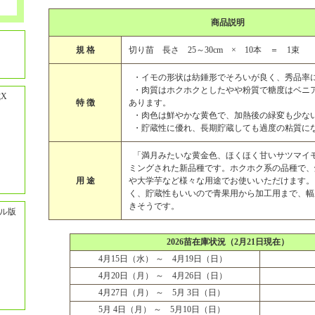
商品説明
規 格
切り苗 長さ 25～30cm × 10本 ＝ 1束
・イモの形状は紡錘形でそろいが良く、秀品率
・肉質はホクホクとしたやや粉質で糖度はベニ
X
特 徴
あります。
・肉色は鮮やかな黄色で、加熱後の緑変も少な
・貯蔵性に優れ、長期貯蔵しても過度の粘質に
「満月みたいな黄金色、ほくほく甘いサツマイ
ミングされた新品種です。ホクホク系の品種で、
用 途
や大学芋など様々な用途でお使いいただけます。
く、貯蔵性もいいので青果用から加工用まで、幅
きそうです。
ル版
2026苗在庫状況（2月21日現在）
4月15日（水） ～ 4月19日（日）
4月20日（月） ～ 4月26日（日）
4月27日（月） ～ 5月 3日（日）
5月 4日（月） ～ 5月10日（日）