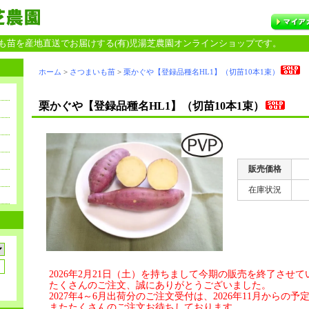
苗を産地直送でお届けする(有)児湯芝農園オンラインショップです。
ホーム
>
さつまいも苗
>
栗かぐや【登録品種名HL1】（切苗10本1束）
栗かぐや【登録品種名HL1】（切苗10本1束）
販売価格
在庫状況
2026年2月21日（土）を持ちまして今期の販売を終了させ
たくさんのご注文、誠にありがとうございました。
2027年4～6月出荷分のご注文受付は、2026年11月からの予
またたくさんのご注文お待ちしております。