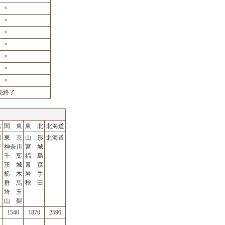
×
×
×
×
×
×
×
売終了
越
関 東
東 北
北海道
潟
東 京
山 形
北海道
野
神奈川
宮 城
千 葉
福 島
茨 城
青 森
栃 木
岩 手
群 馬
秋 田
埼 玉
山 梨
1540
1870
2596