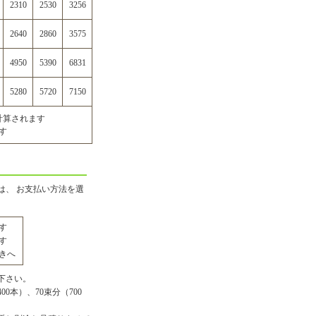
2310
2530
3256
2640
2860
3575
4950
5390
6831
5280
5720
7150
計算されます
す
は、 お支払い方法を選
す
す
きへ
下さい。
0本）、70束分（700