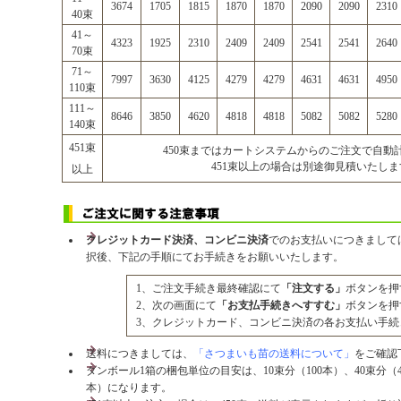
3674
1705
1815
1870
1870
2090
2090
2310
40束
41～
4323
1925
2310
2409
2409
2541
2541
2640
70束
71～
7997
3630
4125
4279
4279
4631
4631
4950
110束
111～
8646
3850
4620
4818
4818
5082
5082
5280
140束
451束
450束まではカートシステムからのご注文で自動
451束以上の場合は別途御見積いたしま
以上
クレジットカード決済、コンビニ決済
でのお支払いにつきまして
択後、下記の手順にてお手続きをお願いいたします。
1、ご注文手続き最終確認にて
「注文する」
ボタンを押
2、次の画面にて
「お支払手続きへすすむ」
ボタンを押
3、クレジットカード、コンビニ決済の各お支払い手続
送料につきましては、
「さつまいも苗の送料について」
をご確認
ダンボール1箱の梱包単位の目安は、10束分（100本）、40束分（40
本）になります。