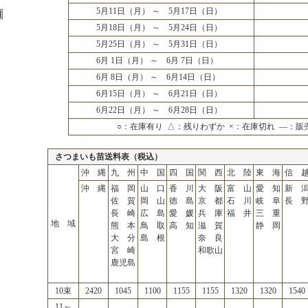
5月11日（月） ～ 5月17日（日）
5月18日（月） ～ 5月24日（日）
5月25日（月） ～ 5月31日（日）
6月 1日（月） ～ 6月 7日（日）
6月 8日（月） ～ 6月14日（日）
6月15日（月） ～ 6月21日（日）
6月22日（月） ～ 6月28日（日）
○：在庫有り △：残りわずか ×：在庫切れ ―：販
さつまいも苗送料表（税込）
沖 縄
九 州
中 国
四 国
関 西
北 陸
東 海
信 
沖 縄
福 岡
山 口
香 川
大 阪
富 山
愛 知
新 
佐 賀
岡 山
徳 島
京 都
石 川
岐 阜
長 
長 崎
広 島
愛 媛
兵 庫
福 井
三 重
地 域
熊 本
鳥 取
高 知
滋 賀
静 岡
大 分
島 根
奈 良
宮 崎
和歌山
鹿児島
10束
2420
1045
1100
1155
1155
1320
1320
1540
11～