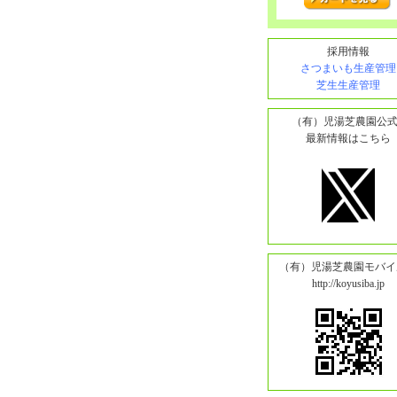
採用情報
さつまいも生産管理
芝生生産管理
（有）児湯芝農園公式
最新情報はこちら
（有）児湯芝農園モバイ
http://koyusiba.jp