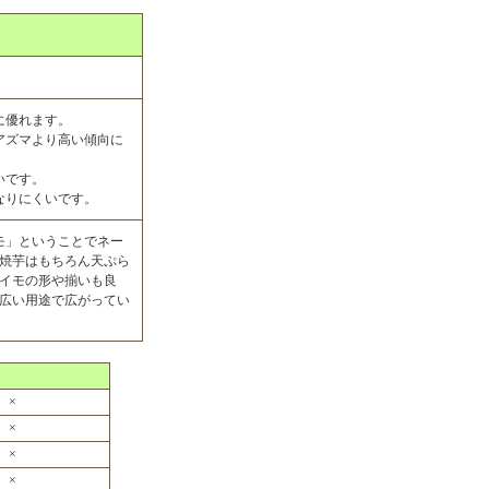
に優れます。
アズマより高い傾向に
いです。
なりにくいです。
モ」ということでネー
焼芋はもちろん天ぷら
イモの形や揃いも良
広い用途で広がってい
×
×
×
×