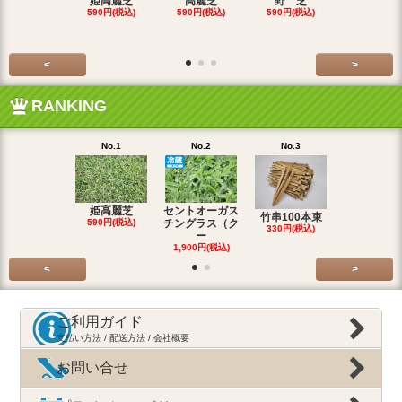
姫高麗芝
高麗芝
野 芝
ティフドワ
590円(税込)
590円(税込)
590円(税込)
SOLD OU
<
>
RANKING
No.1
No.2
No.3
No.4
姫高麗芝
セントオーガス
野 芝
竹串100本束
590円(税込)
チングラス（ク
590円(税込
330円(税込)
ー
1,900円(税込)
<
>
ご利用ガイド
支払い方法 / 配送方法 / 会社概要
お問い合せ