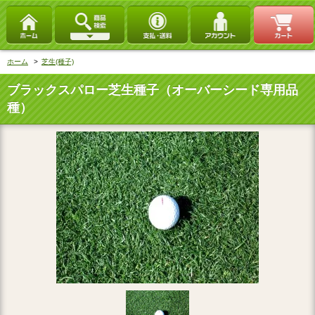
ホーム
>
芝生(種子)
ブラックスパロー芝生種子（オーバーシード専用品
種）