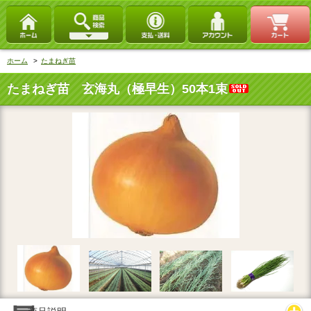
ホーム
>
たまねぎ苗
たまねぎ苗 玄海丸（極早生）50本1束