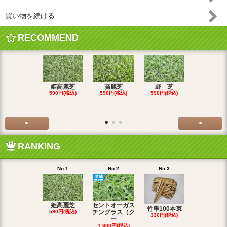
買い物を続ける
RECOMMEND
姫高麗芝
高麗芝
野 芝
ティフドワ
590円(税込)
590円(税込)
590円(税込)
SOLD OU
<
>
RANKING
No.1
No.2
No.3
No.4
姫高麗芝
セントオーガス
野 芝
竹串100本束
590円(税込)
チングラス（ク
590円(税込
330円(税込)
ー
1,900円(税込)